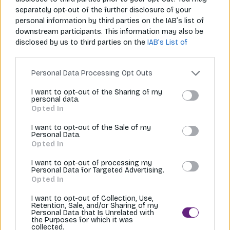
Rozdiely medzi krajinami
separately opt-out of the further disclosure of your
personal information by third parties on the IAB’s list of
Hoci sa paličky používajú v celej Ázii, jednotlivé
downstream participants. This information may also be
krajiny si vyvinuli svoje vlastné varianty. Čínske
disclosed by us to third parties on the
IAB’s List of
Downstream Participants
that may further disclose it to
paličky sú dlhšie a majú tupé zakončenie, čo je
other third parties.
praktické pri servírovaní jedál z veľkých
Personal Data Processing Opt Outs
spoločných mís. Japonské paličky sú kratšie a majú
I want to opt-out of the Sharing of my
zašpicatené konce, čo je ideálne na manipuláciu so
personal data.
Opted In
surovými rybami a ryžou. Kórejské paličky sú zasa
výnimočné tým, že sú kovové a ploché – údajne to
I want to opt-out of the Sale of my
Personal Data.
súvisí s tradíciou používania kovového riadu na
Opted In
kráľovskom dvore.
I want to opt-out of processing my
Personal Data for Targeted Advertising.
Opted In
Paličky ako symbol kultúry
I want to opt-out of Collection, Use,
Retention, Sale, and/or Sharing of my
Paličky sa stali viac než len nástrojom – sú
Personal Data that Is Unrelated with
the Purposes for which it was
nositeľmi kultúrneho dedičstva a filozofie Východu.
collected.