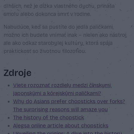
dlhších, než je dĺžka vlastného dychu, prináša
smolu alebo dokonca smrť v rodine.
Nabudúce, keď sa pustíte do jedla paličkami,
možno ich budete vnímať inak – nielen ako nástroj,
ale ako odkaz starobylej kultúry, ktorá spája
praktickosť so životnou filozofiou.
Zdroje
Viete rozoznať rozdiely medzi čínskymi,
japonskými a kórejskými paličkami?
Why do Asians prefer chopsticks over forks?
The surprising reasons will amaze you
The history of the chopstick
Alegsa online article about chopsticks
Unveiling the origins: A dive into the history