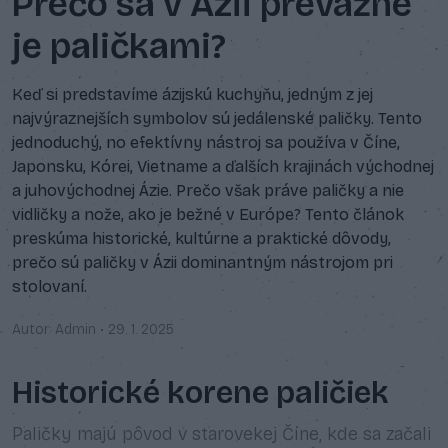
Prečo sa v Ázii prevažne
je paličkami?
Keď si predstavíme ázijskú kuchyňu, jedným z jej
najvýraznejších symbolov sú jedálenské paličky. Tento
jednoduchý, no efektívny nástroj sa používa v Číne,
Japonsku, Kórei, Vietname a ďalších krajinách východnej
a juhovýchodnej Ázie. Prečo však práve paličky a nie
vidličky a nože, ako je bežné v Európe? Tento článok
preskúma historické, kultúrne a praktické dôvody,
prečo sú paličky v Ázii dominantným nástrojom pri
stolovaní.
Autor: Admin
•
29. 1. 2025
Historické korene paličiek
Paličky majú pôvod v starovekej Číne, kde sa začali