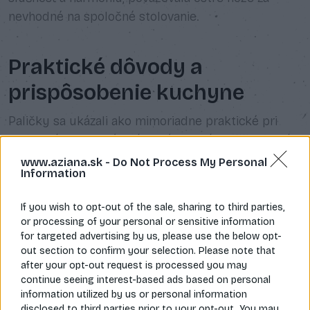
nevhodné na spoločné stolovanie.
Praktické dôvody a
prispôsobenie kuchyne
Paličky sa ukázali ako mimoriadne praktické pri
konzumácii typických ázijských jedál. Väčšina jedál
je nakrájaná na menšie kúsky, ktoré sa dajú ľahko
www.aziana.sk -
Do Not Process My Personal
Information
uchopiť, čím sa eliminuje potreba rezania pri stole.
Okrem toho, mnohé ázijské jedlá obsahujú ryžu,
If you wish to opt-out of the sale, sharing to third parties,
ktorá je v lepkavejších variantoch (napr. japonská či
or processing of your personal or sensitive information
kórejská) ľahko uchopiteľná paličkami. Tekuté jedlá,
for targeted advertising by us, please use the below opt-
ako polievky, sa zasa konzumujú kombináciou
out section to confirm your selection. Please note that
after your opt-out request is processed you may
paličiek a lyžice.
continue seeing interest-based ads based on personal
information utilized by us or personal information
disclosed to third parties prior to your opt-out. You may