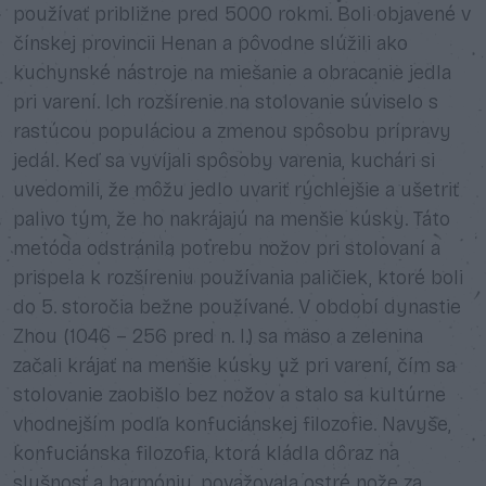
používať približne pred 5000 rokmi. Boli objavené v
čínskej provincii Henan a pôvodne slúžili ako
kuchynské nástroje na miešanie a obracanie jedla
pri varení. Ich rozšírenie na stolovanie súviselo s
rastúcou populáciou a zmenou spôsobu prípravy
jedál. Keď sa vyvíjali spôsoby varenia, kuchári si
uvedomili, že môžu jedlo uvariť rýchlejšie a ušetriť
palivo tým, že ho nakrájajú na menšie kúsky. Táto
metóda odstránila potrebu nožov pri stolovaní a
prispela k rozšíreniu používania paličiek, ktoré boli
do 5. storočia bežne používané. V období dynastie
Zhou (1046 – 256 pred n. l.) sa mäso a zelenina
začali krájať na menšie kúsky už pri varení, čím sa
stolovanie zaobišlo bez nožov a stalo sa kultúrne
vhodnejším podľa konfuciánskej filozofie. Navyše,
konfuciánska filozofia, ktorá kládla dôraz na
slušnosť a harmóniu, považovala ostré nože za