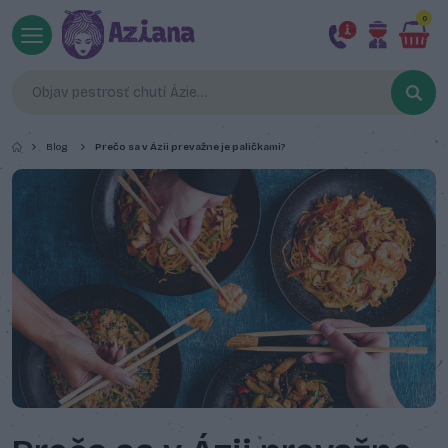
0
Blog
Prečo sa v Ázii prevažne je paličkami?