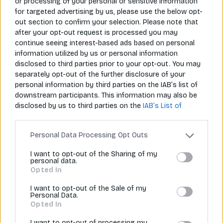
or processing of your personal or sensitive information
5. Akceptujete aj stravovacie karty a gastrolístky?
for targeted advertising by us, please use the below opt-
Nie, momentálne neakceptujeme tieto formy platby.
out section to confirm your selection. Please note that
after your opt-out request is processed you may
Reklamácia
continue seeing interest-based ads based on personal
information utilized by us or personal information
6. Do akého časového rozmedzia môžem reklamovať
disclosed to third parties prior to your opt-out. You may
tovar?
separately opt-out of the further disclosure of your
Ideálne čo najskôr od prevzatia tovaru. Maximálne 30 dní
personal information by third parties on the IAB’s list of
od dňa prevzatia tovaru.
downstream participants. This information may also be
disclosed by us to third parties on the
IAB’s List of
7. Kam mám poslať reklamáciu?
Downstream Participants
that may further disclose it to
Formulár pre reklamáciu a iné otázky/sťažnosti posielaj
other third parties.
emailom na:
Personal Data Processing Opt Outs
info@aziana.sk
.
Formulár nájdeš tu
.
I want to opt-out of the Sharing of my
8. Kam mám poslať tovar na vrátenie/reklamáciu?
personal data.
Tovar zabal tak, aby sa čo najviac predišlo jeho
Opted In
poškodeniu pri preprave, ideálne v pôvodnom obale.
I want to opt-out of the Sale of my
Adresát: Aziana.sk, Duc Pham Anh, Košická 6, 080 01
Personal Data.
Prešov, kontakt: +421 918 232 809, email:
info@aziana.sk
.
Opted In
I want to opt-out of processing my